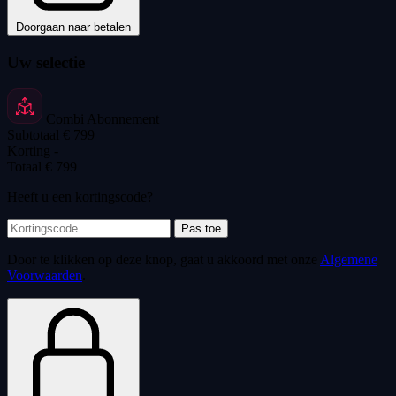
Doorgaan naar betalen
Uw selectie
Combi Abonnement
Subtotaal
€ 799
Korting
-
Totaal
€ 799
Heeft u een kortingscode?
Pas toe
Door te klikken op deze knop, gaat u akkoord met onze
Algemene
Voorwaarden
.