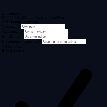
24 maanden
€ 66,52
€ 41,63 /mnd
Bespaar € 24,89 /m
3
Persoonlijke gegevens
Voornaam *
Achternaam *
E-mailadres *
Bevestiging e-mailadres *
4
Betaalwijze
iDEAL | Wero