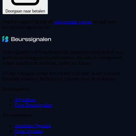
Doorgaan naar betalen
Heeft u vragen? Bekijk de
veelgestelde vragen
of mail naar
info@beurssignalen.com
Beurssignalen is hét onafhankelijke beursinformatiebedrijf voor
particuliere beleggers én professionals die slim en winstgevend
willen handelen in aandelen, opties, en futures.
Let op: beleggen brengt risico’s met zich mee. In het verleden
behaalde resultaten bieden geen garantie voor de toekomst.
Beurssignalen
Algoritmes
Over Beurssignalen
Abonnementen
Aandelen Signalen
Optie Signalen