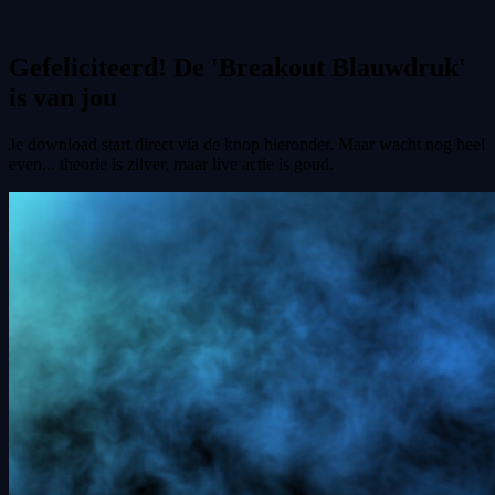
Gefeliciteerd! De 'Breakout Blauwdruk'
is van jou
Je download start direct via de knop hieronder. Maar wacht nog heel
even... theorie is zilver, maar live actie is goud.