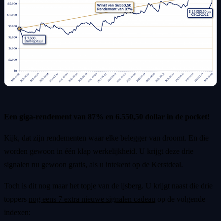
Een giga-rendement van 87% en 6.550,50 dollar in de pocket!
Kijk, dat zijn rendementen waar elke belegger van droomt. En die
worden gewoon in één klap werkelijkheid. U krijgt deze drie
signalen nu gewoon
gratis
, als u intekent op de Kerstdeal.
Toch is dit nog maar het topje van de ijsberg. U krijgt naast die drie
toppers
nog eens 7 extra nieuwe signalen cadeau
op de volgende
indexen: