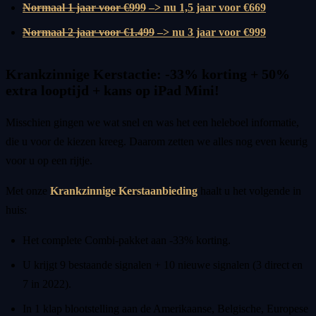
Normaal 1 jaar voor €999
–> nu 1,5 jaar voor €669
Normaal 2 jaar voor €1.499
–> nu 3 jaar voor €999
Krankzinnige Kerstactie: -33% korting + 50%
extra looptijd + kans op iPad Mini!
Misschien gingen we wat snel en was het een heleboel informatie,
die u voor de kiezen kreeg. Daarom zetten we alles nog even keurig
voor u op een rijtje.
Met onze
Krankzinnige Kerstaanbieding
haalt u het volgende in
huis:
Het complete Combi-pakket aan -33% korting.
U krijgt 9 bestaande signalen + 10 nieuwe signalen (3 direct en
7 in 2022).
In 1 klap blootstelling aan de Amerikaanse, Belgische, Europese