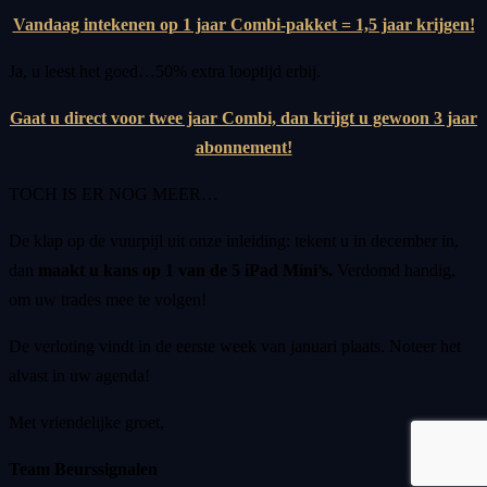
Vandaag intekenen op 1 jaar Combi-pakket = 1,5 jaar krijgen!
Ja, u leest het goed…50% extra looptijd erbij.
Gaat u direct voor twee jaar Combi, dan krijgt u gewoon 3 jaar
abonnement!
TOCH IS ER NOG MEER…
De klap op de vuurpijl uit onze inleiding: tekent u in december in,
dan
maakt u kans op 1 van de 5 iPad Mini’s.
Verdomd handig,
om uw trades mee te volgen!
De verloting vindt in de eerste week van januari plaats. Noteer het
alvast in uw agenda!
Met vriendelijke groet,
Team Beurssignalen