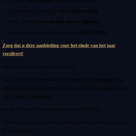
U krijgt
-33% korting
op ons Combi-pakket.
Daarbovenop ontvangt u
50% extra looptijd.
Plus…u krijgt
een hele serie nieuwe signalen.
Als klap op de vuurpijl verloten we
5 iPad Mini’s!
Zorg dat u deze aanbieding voor het einde van het jaar
verzilvert!
Wat deze aanbieding nu uniek maakt?
Dit is gewoon de droom van elke belegger:
een combinatie van
ultieme spreiding en de meest geavanceerde beurstechnologie voor
een schijntje in huis halen.
En die droom wordt vandaag ineens werkelijkheid!
Zet u maar schrap, want er is een heleboel om van te watertanden.
Te beginnen met…