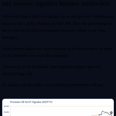
aan nieuwe signalen kunnen aanbieden!
Allereerst krijgt u direct de signalen op de drie grootste Amerikaanse
beurzen: Dow Jones, Nasdaq en S&P 500. Dit is de autotrading-tak,
die we per 01-01-2022 overnemen van onze collega’s van Slim
Beleggen.
Sinds januari hadden we deze trouwens al in beheer, maar nu gaan
ze dus definitief over naar Beurssignalen.
Tekent u in op de Kerstactie, dan krijgt deze toppers gewoon
diezelfde dag nog!
En toppers zijn het, kijkt u maar naar hun performance dit jaar.