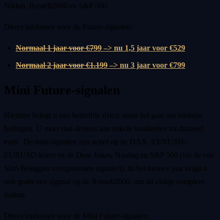
Nikkei, Russell2000 en S&P 500.
Direct intekenen voor de Future-signalen:
Normaal 1 jaar voor €799
–> nu 1,5 jaar voor €529
Normaal 2 jaar voor €1.199
–> nu 3 jaar voor €799
Mini Future-signalen
Hiermee belegt u met hetzelfde risico, maar het gaat om kleinere
bedragen. U moet dan denken aan enkele honderden tot duizend
euro. De mini-signalen zijn actief op de DAX, YENUSD- ,
EURUSD-koers en de Dow Jones, Nasdaq en S&P 500 (via de van
Slim Beleggen overgenomen signalen). In het nieuwe jaar krijgt u
ook gratis een signaal op de Russell2000, om dit clubje compleet
maken.
Direct intekenen voor de Mini Future-signalen: