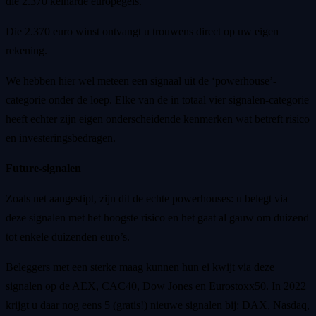
die 2.370 keiharde europegels.
Die 2.370 euro winst ontvangt u trouwens direct op uw eigen
rekening.
We hebben hier wel meteen een signaal uit de ‘powerhouse’-
categorie onder de loep. Elke van de in totaal vier signalen-categorie
heeft echter zijn eigen onderscheidende kenmerken wat betreft risico
en investeringsbedragen.
Future-signalen
Zoals net aangestipt, zijn dit de echte powerhouses: u belegt via
deze signalen met het hoogste risico en het gaat al gauw om duizend
tot enkele duizenden euro’s.
Beleggers met een sterke maag kunnen hun ei kwijt via deze
signalen op de AEX, CAC40, Dow Jones en Eurostoxx50. In 2022
krijgt u daar nog eens 5 (gratis!) nieuwe signalen bij: DAX, Nasdaq,