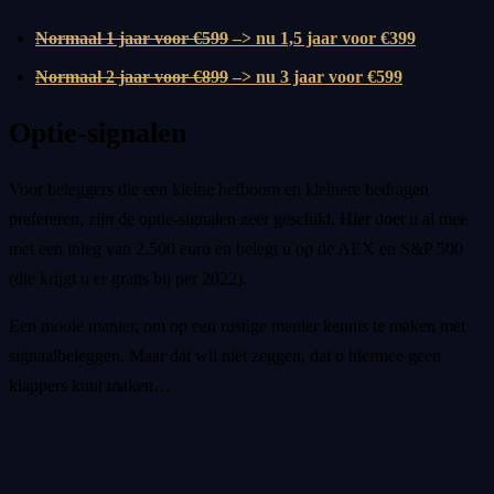
Normaal 1 jaar voor €599
–> nu 1,5 jaar voor €399
Normaal 2 jaar voor €899
–> nu 3 jaar voor €599
Optie-signalen
Voor beleggers die een kleine hefboom en kleinere bedragen
prefereren, zijn de optie-signalen zeer geschikt. Hier doet u al mee
met een inleg van 2.500 euro en belegt u op de AEX en S&P 500
(die krijgt u er gratis bij per 2022).
Een mooie manier, om op een rustige manier kennis te maken met
signaalbeleggen. Maar dat wil niet zeggen, dat u hiermee geen
klappers kunt maken…