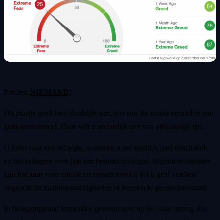
Precies:
NIEMAND
!
Dit plaatje geeft heel duidelijk aan, hoe snel de massa verandert van
gemoedstoestand. Daar wilt u natuurlijk niet van afhankelijk zijn.
U kiest voor een strategie, waarmee u uw emoties juist uitschakelt
en het beleggen over laat aan beurstechnologie. Algoritme-signalen
zijn immuun voor emotie en zorgen ervoor, dat u geld verdient
ongeacht de marktomstandigheden of heersende gemoedstoestand.
In beleggingsland komt alles gewoon neer op de juiste timing. En