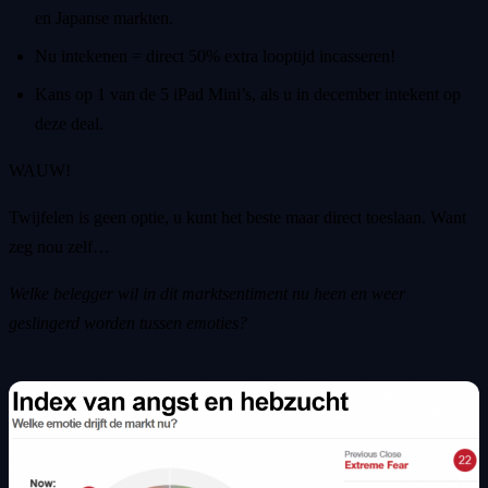
en Japanse markten.
Nu intekenen = direct 50% extra looptijd incasseren!
Kans op 1 van de 5 iPad Mini’s, als u in december intekent op
deze deal.
WAUW!
Twijfelen is geen optie, u kunt het beste maar direct toeslaan. Want
zeg nou zelf…
Welke belegger wil in dit marktsentiment nu heen en weer
geslingerd worden tussen emoties?