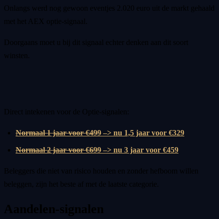
Onlangs werd nog gewoon eventjes 2.020 euro uit de markt gehaald
met het AEX optie-signaal.
Doorgaans moet u bij dit signaal echter denken aan dit soort
winsten.
Direct intekenen voor de Optie-signalen:
Normaal 1 jaar voor €499
–> nu 1,5 jaar voor €329
Normaal 2 jaar voor €699
–> nu 3 jaar voor €459
Beleggers die niet van risico houden en zonder hefboom willen
beleggen, zijn het beste af met de laatste categorie.
Aandelen-signalen