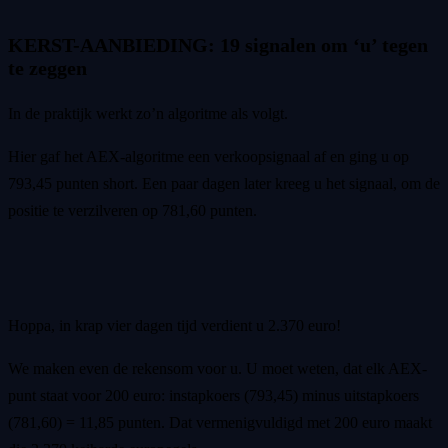
KERST-AANBIEDING: 19 signalen om ‘u’ tegen
te zeggen
In de praktijk werkt zo’n algoritme als volgt.
Hier gaf het AEX-algoritme een verkoopsignaal af en ging u op
793,45 punten short. Een paar dagen later kreeg u het signaal, om de
positie te verzilveren op 781,60 punten.
Hoppa, in krap vier dagen tijd verdient u 2.370 euro!
We maken even de rekensom voor u. U moet weten, dat elk AEX-
punt staat voor 200 euro: instapkoers (793,45) minus uitstapkoers
(781,60) = 11,85 punten. Dat vermenigvuldigd met 200 euro maakt