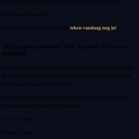
met algoritmes weet u zeker, dat het met timing wel snor zit!
Over timing gesproken…
Nu is het moment om toe te slaan:
teken vandaag nog in!
Zijn ze gek geworden? Ook nog eens 50% extra
looptijd!
Vandaag intekenen betekent niet alleen -33% korting opstrijken op
de Combi van 9 signalen. U krijgt ook meteen de 3 signalen op de
Dow Jones, Nasdaq en de S&P 500.
Alsof dat nog niet genoeg is, verzekert u zich bovendien van de 7
nieuwe signalen, die in 2022 live gaan.
Wat een weelde!
Maar er is meer.