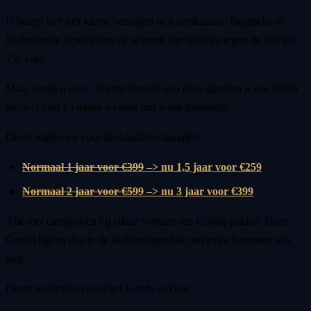
U belegt hier met kleine bedragen in Amerikaanse, Belgische of
Nederlandse aandelen en de winsten zijn vaak zo tegen de 100 tot
150 euro.
Maar vergis u niet…het trackrecord van deze signalen is een 100%
score (15 uit 15 trades werden met winst gesloten)!
Direct intekenen voor de Aandelen-signalen:
Normaal 1 jaar voor €399
–> nu 1,5 jaar voor €259
Normaal 2 jaar voor €599
–> nu 3 jaar voor €399
Alle vier categorieën bij elkaar vormen ons Combi-pakket. Deze
Combi ligt nu dus in de aanbiedingenbak met extra bonussen ook
nog!
Direct inschrijven voor het Combi-pakket: