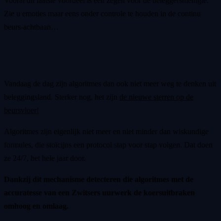
Vooral dit laatste voordeel is een zegen voor de beleggersmenigte.
Zie u emoties maar eens onder controle te houden in de continu
beurs-achtbaan…
Vandaag de dag zijn algoritmes dan ook niet meer weg te denken uit
beleggingsland. Sterker nog, het zijn
de nieuwe sterren op de
beursvloer!
Algoritmes zijn eigenlijk niet meer en niet minder dan wiskundige
formules, die stoïcijns een protocol stap voor stap volgen. Dat doen
ze 24/7, het hele jaar door.
Dankzij dit mechanisme detecteren die algoritmes met de
accuratesse van een Zwitsers uurwerk de koersuitbraken
omhoog en omlaag.