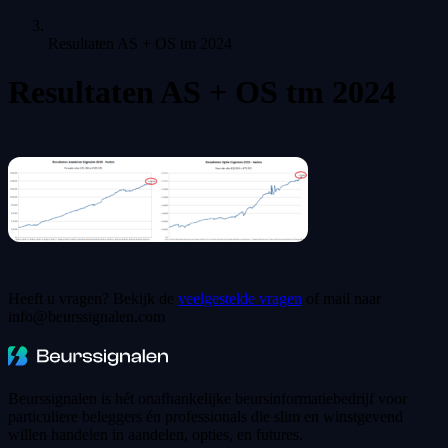
Resultaten AS + OS tm 2024
Resultaten AS + OS tm 2024
Heeft u vragen? Bekijk de
veelgestelde vragen
of mail naar
info@beurssignalen.com
Beurssignalen is hét onafhankelijke beursinformatiebedrijf voor
particuliere beleggers én professionals die slim en winstgevend
willen handelen in aandelen, opties, en futures.