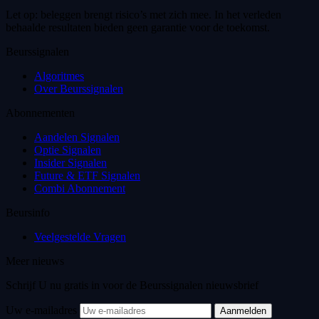
Let op: beleggen brengt risico’s met zich mee. In het verleden
behaalde resultaten bieden geen garantie voor de toekomst.
Beurssignalen
Algoritmes
Over Beurssignalen
Abonnementen
Aandelen Signalen
Optie Signalen
Insider Signalen
Future & ETF Signalen
Combi Abonnement
Beursinfo
Veelgestelde Vragen
Meer nieuws
Schrijf U nu gratis in voor de Beurssignalen nieuwsbrief
Uw e-mailadres
Aanmelden