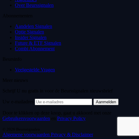
Over Beurssignalen
Abonnementen
Aandelen Signalen
Optie Signalen
Insider Signalen
Future & ETF Signalen
Combi Abonnement
Beursinfo
Veelgestelde Vragen
Meer nieuws
Schrijf U nu gratis in voor de Beurssignalen nieuwsbrief
Uw e-mailadres
Aanmelden
Door te klikken op deze knop, gaat u akkoord met onze
Gebruikersvoorwaarden
en
Privacy Policy
© 2026 Beurssignalen
Algemene voorwaarden
Privacy & Disclaimer