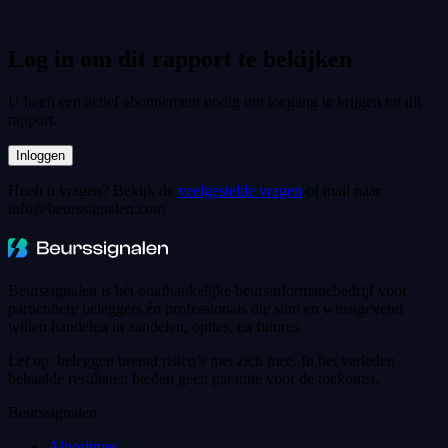
Log in om dit rapport te bekijken
U heeft een actief abonnement nodig om toegang te krijgen tot dit
rapport.
Inloggen
Heeft u vragen? Bekijk de
veelgestelde vragen
of mail naar
info@beurssignalen.com
Beurssignalen is hét onafhankelijke beursinformatiebedrijf voor
particuliere beleggers én professionals die slim en winstgevend
willen handelen in aandelen, opties, en futures.
Let op: beleggen brengt risico’s met zich mee. In het verleden
behaalde resultaten bieden geen garantie voor de toekomst.
Beurssignalen
Algoritmes