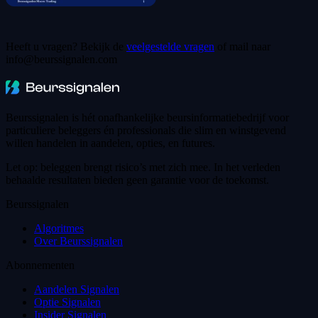
Heeft u vragen? Bekijk de
veelgestelde vragen
of mail naar
info@beurssignalen.com
Beurssignalen is hét onafhankelijke beursinformatiebedrijf voor
particuliere beleggers én professionals die slim en winstgevend
willen handelen in aandelen, opties, en futures.
Let op: beleggen brengt risico’s met zich mee. In het verleden
behaalde resultaten bieden geen garantie voor de toekomst.
Beurssignalen
Algoritmes
Over Beurssignalen
Abonnementen
Aandelen Signalen
Optie Signalen
Insider Signalen