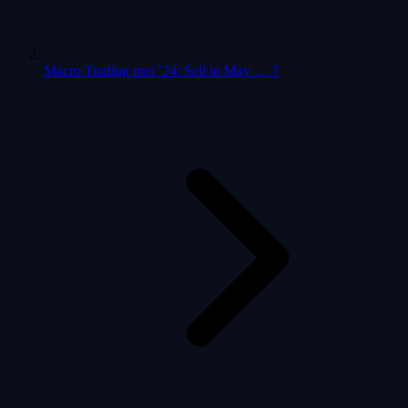
Macro Trading mei ’24: Sell in May … ?