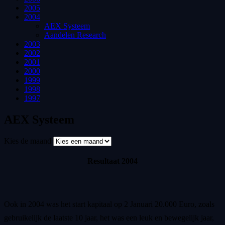
2005
2004
AEX Systeem
Aandelen Research
2003
2002
2001
2000
1999
1998
1997
AEX Systeem
Kies de maand
Resultaat 2004
Ook in 2004 was het start kapitaal op 2 Januari 20.000 Euro, zoals
gebruikelijk de laatste 10 jaar, het was een leuk en bewegelijk jaar,