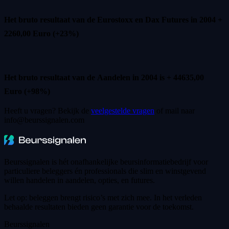
Het bruto resultaat van de Eurostoxx en Dax Futures in 2004 +
2260,00 Euro (+23%)
Het bruto resultaat van de Aandelen in 2004 is + 44635,00
Euro (+98%)
Heeft u vragen? Bekijk de
veelgestelde vragen
of mail naar
info@beurssignalen.com
Beurssignalen is hét onafhankelijke beursinformatiebedrijf voor
particuliere beleggers én professionals die slim en winstgevend
willen handelen in aandelen, opties, en futures.
Let op: beleggen brengt risico’s met zich mee. In het verleden
behaalde resultaten bieden geen garantie voor de toekomst.
Beurssignalen