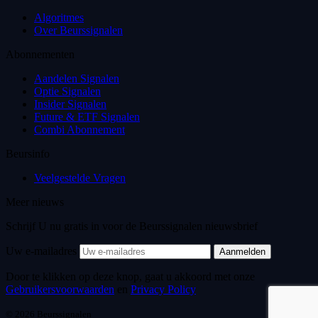
Algoritmes
Over Beurssignalen
Abonnementen
Aandelen Signalen
Optie Signalen
Insider Signalen
Future & ETF Signalen
Combi Abonnement
Beursinfo
Veelgestelde Vragen
Meer nieuws
Schrijf U nu gratis in voor de Beurssignalen nieuwsbrief
Uw e-mailadres
Aanmelden
Door te klikken op deze knop, gaat u akkoord met onze
Gebruikersvoorwaarden
en
Privacy Policy
© 2026 Beurssignalen