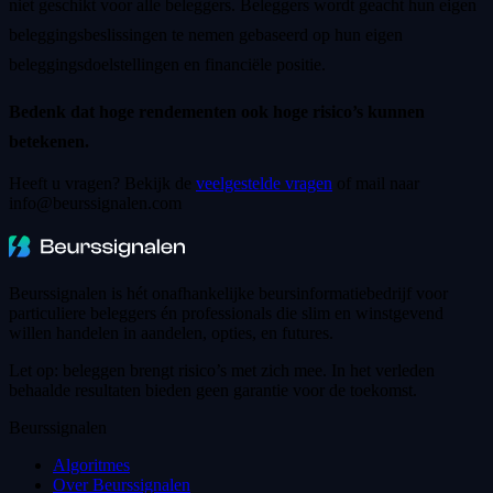
niet geschikt voor alle beleggers. Beleggers wordt geacht hun eigen
beleggingsbeslissingen te nemen gebaseerd op hun eigen
beleggingsdoelstellingen en financiële positie.
Bedenk dat hoge rendementen ook hoge risico’s kunnen
betekenen.
Heeft u vragen? Bekijk de
veelgestelde vragen
of mail naar
info@beurssignalen.com
Beurssignalen is hét onafhankelijke beursinformatiebedrijf voor
particuliere beleggers én professionals die slim en winstgevend
willen handelen in aandelen, opties, en futures.
Let op: beleggen brengt risico’s met zich mee. In het verleden
behaalde resultaten bieden geen garantie voor de toekomst.
Beurssignalen
Algoritmes
Over Beurssignalen